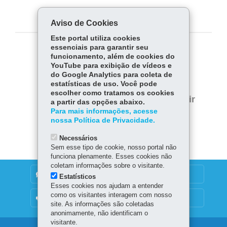
Novo Ensino Médio Paranaense
Aviso de Cookies
Este portal utiliza cookies
essenciais para garantir seu
COMPARTILHE:
funcionamento, além de cookies do
YouTube para exibição de vídeos e
Fa
W
do Google Analytics para coleta de
estatísticas de uso. Você pode
ce
ha
Tw
escolher como tratamos os cookies
bo
ts
Voltar
Início
Imprimir
a partir das opções abaixo.
itt
ok
Ap
Para mais informações, acesse
er
Baixar
nossa Política de Privacidade.
p
Necessários
Sem esse tipo de cookie, nosso portal não
funciona plenamente. Esses cookies não
coletam informações sobre o visitante.
DENUNCIE CORRUPÇÃO
Estatísticos
Esses cookies nos ajudam a entender
como os visitantes interagem com nosso
OUVIDORIA
site. As informações são coletadas
anonimamente, não identificam o
visitante.