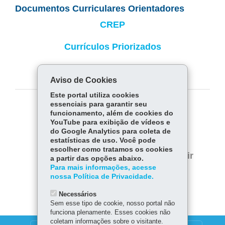
Documentos Curriculares Orientadores
CREP
Currículos Priorizados
Novo Ensino Médio Paranaense
Aviso de Cookies
Este portal utiliza cookies
essenciais para garantir seu
COMPARTILHE:
funcionamento, além de cookies do
YouTube para exibição de vídeos e
Fa
W
do Google Analytics para coleta de
estatísticas de uso. Você pode
ce
ha
Tw
escolher como tratamos os cookies
bo
ts
Voltar
Início
Imprimir
a partir das opções abaixo.
itt
ok
Ap
Para mais informações, acesse
er
Baixar
nossa Política de Privacidade.
p
Necessários
Sem esse tipo de cookie, nosso portal não
funciona plenamente. Esses cookies não
coletam informações sobre o visitante.