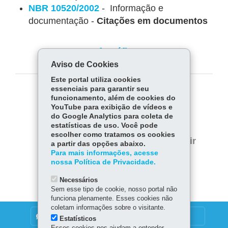
NBR 10520/2002
- Informação e
documentação -
Citações em documentos
Infográfico
Aviso de Cookies
Este portal utiliza cookies
essenciais para garantir seu
COMPARTILHE:
funcionamento, além de cookies do
YouTube para exibição de vídeos e
Fa
W
do Google Analytics para coleta de
estatísticas de uso. Você pode
ce
ha
Tw
escolher como tratamos os cookies
bo
ts
Voltar
Início
Imprimir
a partir das opções abaixo.
itt
ok
Ap
Para mais informações, acesse
er
Baixar
nossa Política de Privacidade.
p
Necessários
Sem esse tipo de cookie, nosso portal não
funciona plenamente. Esses cookies não
coletam informações sobre o visitante.
DENUNCIE CORRUPÇÃO
Estatísticos
Esses cookies nos ajudam a entender