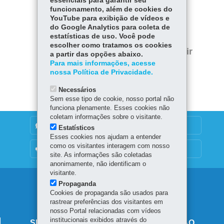
essenciais para garantir seu
COMPARTILHE:
funcionamento, além de cookies do
YouTube para exibição de vídeos e
Fa
W
do Google Analytics para coleta de
estatísticas de uso. Você pode
ce
ha
Tw
escolher como tratamos os cookies
bo
ts
Voltar
Início
Imprimir
a partir das opções abaixo.
itt
ok
Ap
Para mais informações, acesse
er
Baixar
nossa Política de Privacidade.
p
Necessários
Sem esse tipo de cookie, nosso portal não
funciona plenamente. Esses cookies não
coletam informações sobre o visitante.
DENUNCIE CORRUPÇÃO
Estatísticos
Esses cookies nos ajudam a entender
como os visitantes interagem com nosso
OUVIDORIA
site. As informações são coletadas
anonimamente, não identificam o
visitante.
Navegação
Propaganda
Cookies de propaganda são usados para
principal
rastrear preferências dos visitantes em
nosso Portal relacionadas com vídeos
institucionais exibidos através do
SECRETARIA DE ESTADO DA EDUCAÇÃO