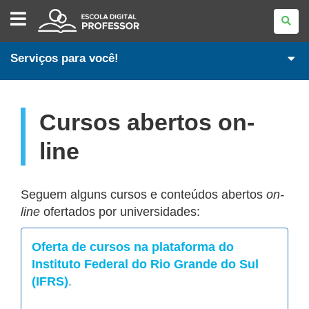
ESCOLA
DIGITAL
-
PROFESSORES
Serviços para você!
Cursos abertos on-
line
Seguem alguns cursos e conteúdos abertos
on-
line
ofertados por universidades:
Oferta de cursos na plataforma do
Instituto Federal do Rio Grande do Sul
(IFRS)
.