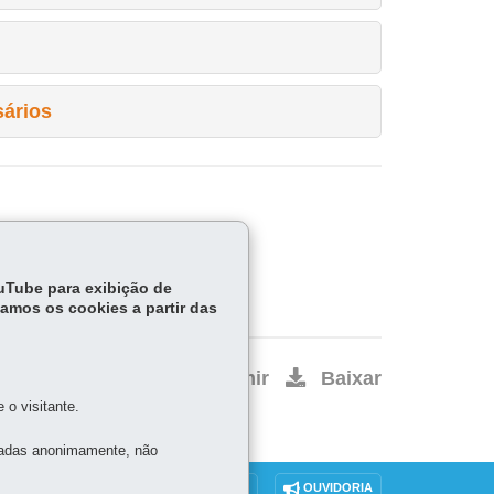
ários
sponsável do seu NRE
ouTube para exibição de
tamos os cookies a partir das
Início
Imprimir
Baixar
o visitante.
tadas anonimamente, não
DENUNCIE CORRUPÇÃO
OUVIDORIA