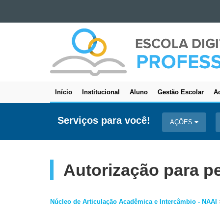
Ir para o conteúdo
ESCOLA
Ir para a navegação
DIGITAL
Ir para a busca
-
Mapa do site
PROFESSORES
Início
Institucional
Aluno
Gestão Escolar
Ac
Navegação
principal
Serviços para você!
AÇÕES
Autorização para p
Núcleo de Articulação Acadêmica e Intercâmbio - NAAI