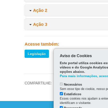
Ação 2
Ação 3
Acesse também:
Legislação
Aviso de Cookies
Este portal utiliza cookies 
vídeos e do Google Analytics
opções abaixo.
Para mais informações, acess
Fa
COMPARTILHE:
Necessários
ce
Sem esse tipo de cookie, nosso po
Tw
Estatísticos
bo
itt
Esses cookies nos ajudam a enten
ok
identificam o visitante.
er