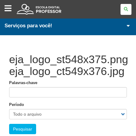
ESCOLA
DIGITAL
-
PROFESSOR
Serviços para você!
eja_logo_st548x375.png
eja_logo_ct549x376.jpg
Palavras-chave
Período
Pesquisar