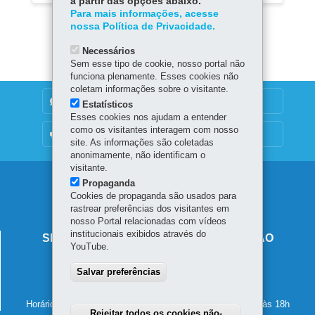
a partir das opções abaixo.
Para mais informações, acesse
nossa Política de Privacidade.
Necessários
Sem esse tipo de cookie, nosso portal não
funciona plenamente. Esses cookies não
coletam informações sobre o visitante.
DENUNCIE CORRUPÇÃO
Estatísticos
Esses cookies nos ajudam a entender
como os visitantes interagem com nosso
OUVIDORIA
site. As informações são coletadas
anonimamente, não identificam o
visitante.
Navegação
Propaganda
Cookies de propaganda são usados para
principal
rastrear preferências dos visitantes em
nosso Portal relacionadas com vídeos
institucionais exibidos através do
SECRETARIA DE ESTADO DA EDUCAÇÃO
YouTube.
Av. Presidente Kennedy, 2511 - Guaíra
Salvar preferências
80610-011
-
Curitiba
-
PR
MAPA
41 3340-1500
Horário de atendimento: de segunda a sexta-feira, das 8h às 18h
Rejeitar todos os cookies não-