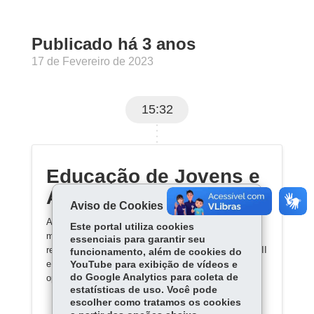
Publicado há 3 anos
17 de Fevereiro de 2023
15:32
Educação de Jovens e
Adultos
Aviso de Cookies
A Educação de Jovens e Adultos (EJA) é uma
Este portal utiliza cookies
modalidade da Educação Básica que permite a
essenciais para garantir seu
retomada dos estudos do Ensino Fundamental Fase II
funcionamento, além de cookies do
e do Ensino Médio, àqueles que não tiveram
YouTube para exibição de vídeos e
do Google Analytics para coleta de
oportunidade de frequentar a escola na idade regular.
estatísticas de uso. Você pode
escolher como tratamos os cookies