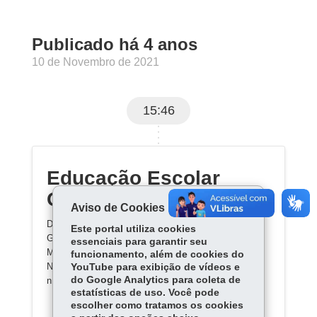
Publicado há 4 anos
10 de Novembro de 2021
15:46
Educação Escolar
Quilombola
Aviso de Cookies
De acordo com as Diretrizes Curriculares Nacionais
Este portal utiliza cookies
Gerais para a Educação Básica, ela é uma
essenciais para garantir seu
Modalidade de Ensino com Diretrizes Curriculares
funcionamento, além de cookies do
Nacionais específicas estabelecidas pela Resolução
YouTube para exibição de vídeos e
do Google Analytics para coleta de
n.º 08/2012 CNE/CEB.
estatísticas de uso. Você pode
escolher como tratamos os cookies