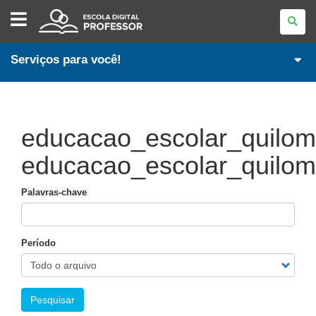
ESCOLA
DIGITAL
-
PROFESSOR
Serviços para você!
educacao_escolar_quilomb
educacao_escolar_quilom
Palavras-chave
Período
Pesquisar