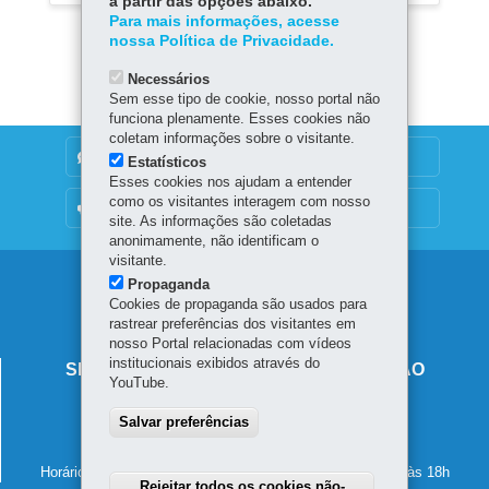
a partir das opções abaixo.
Para mais informações, acesse
nossa Política de Privacidade.
Necessários
Sem esse tipo de cookie, nosso portal não
funciona plenamente. Esses cookies não
coletam informações sobre o visitante.
DENUNCIE CORRUPÇÃO
Estatísticos
Esses cookies nos ajudam a entender
como os visitantes interagem com nosso
OUVIDORIA
site. As informações são coletadas
anonimamente, não identificam o
visitante.
Navegação
Propaganda
Cookies de propaganda são usados para
principal
rastrear preferências dos visitantes em
nosso Portal relacionadas com vídeos
institucionais exibidos através do
SECRETARIA DE ESTADO DA EDUCAÇÃO
YouTube.
Av. Presidente Kennedy, 2511 - Guaíra
Salvar preferências
80610-011
-
Curitiba
-
PR
MAPA
41 3340-1500
Horário de atendimento: de segunda a sexta-feira, das 8h às 18h
Rejeitar todos os cookies não-