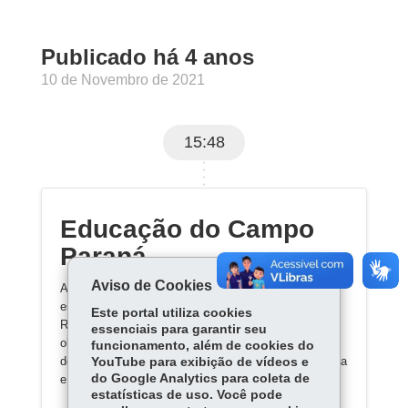
Publicado há 4 anos
10 de Novembro de 2021
15:48
Educação do Campo
Paraná
Aviso de Cookies
A Educação do Campo é uma política pública no
estado do Paraná desde 2010, instituída por meio da
Este portal utiliza cookies
Resolução n.º 4783/2010 - GS/Seed e tem como
essenciais para garantir seu
objetivo oferecer Educação de qualidade aos sujeitos
funcionamento, além de cookies do
do campo, no lugar onde vivem, de forma participativa
YouTube para exibição de vídeos e
do Google Analytics para coleta de
e condizente com suas necessidades humanas, cul
estatísticas de uso. Você pode