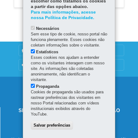
escolher como tratamos os cookies
a partir das opções abaixo.
Para mais informações, acesse
nossa Política de Privacidade.
Necessários
Sem esse tipo de cookie, nosso portal não
funciona plenamente. Esses cookies não
coletam informações sobre o visitante.
DENUNCIE CORRUPÇÃO
Estatísticos
Esses cookies nos ajudam a entender
como os visitantes interagem com nosso
OUVIDORIA
site. As informações são coletadas
anonimamente, não identificam o
visitante.
Navegação
Propaganda
Cookies de propaganda são usados para
principal
rastrear preferências dos visitantes em
nosso Portal relacionadas com vídeos
institucionais exibidos através do
SECRETARIA DE ESTADO DA EDUCAÇÃO
YouTube.
Av. Presidente Kennedy, 2511 - Guaíra
Salvar preferências
80610-011
-
Curitiba
-
PR
MAPA
41 3340-1500