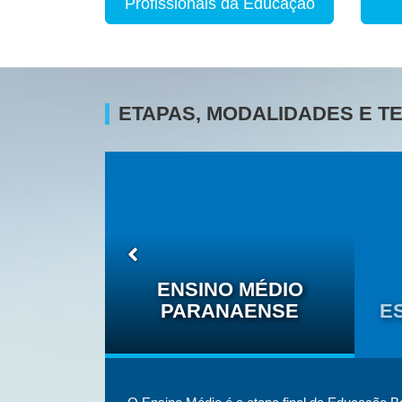
Profissionais da Educação
ETAPAS, MODALIDADES E 
O DAS
ÉTNICO-
ENSINO MÉDIO
IS
PARANAENSE
E