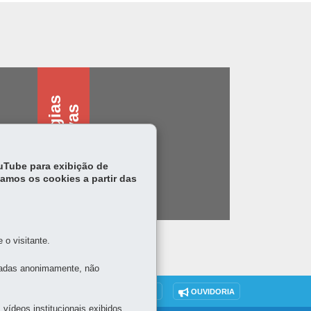
T
e
c
n
o
l
o
g
i
s
a
s
s
i
s
t
i
v
a
a
s
ouTube para exibição de
tamos os cookies a partir das
o visitante.
tadas anonimamente, não
DENUNCIE CORRUPÇÃO
OUVIDORIA
vídeos institucionais exibidos