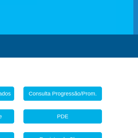
zados
Consulta Progressão/Prom.
e
PDE