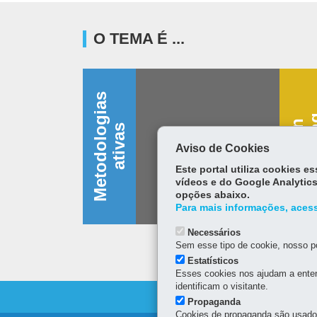
O TEMA É ...
M
e
t
o
d
o
l
o
g
i
a
s
a
t
i
v
a
D
e
s
i
g
n
t
h
i
n
k
i
n
s
Aviso de Cookies
Este portal utiliza cookies 
vídeos e do Google Analytics
opções abaixo.
Para mais informações, acess
Necessários
Sem esse tipo de cookie, nosso po
Estatísticos
Esses cookies nos ajudam a enten
identificam o visitante.
Propaganda
Cookies de propaganda são usados 