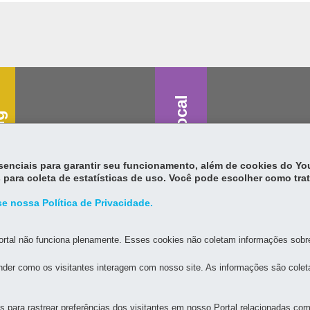
Saúde vocal
g
essenciais para garantir seu funcionamento, além de cookies do Y
 para coleta de estatísticas de uso. Você pode escolher como tra
e nossa Política de Privacidade.
rtal não funciona plenamente. Esses cookies não coletam informações sobre 
der como os visitantes interagem com nosso site. As informações são cole
para rastrear preferências dos visitantes em nosso Portal relacionadas com 