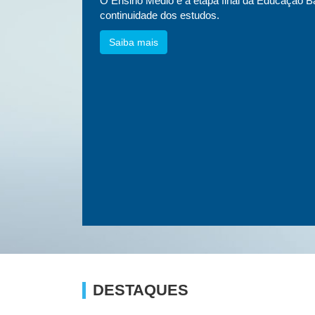
essa
O Ensino Médio é a etapa final da Educação Bá
etnias e
continuidade dos estudos.
Saiba mais
DESTAQUES