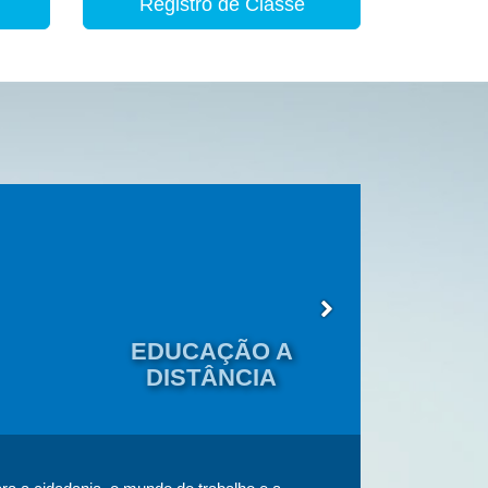
Registro de Classe
EDUCAÇÃO A
EDU
DISTÂNCIA
JOVENS