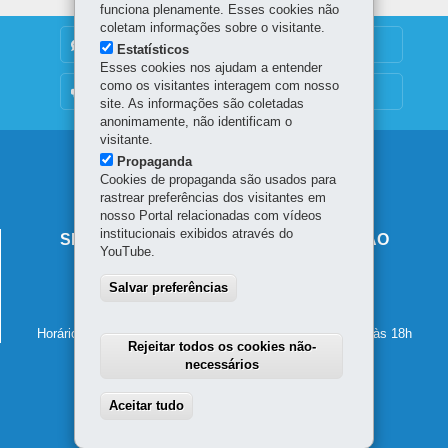
funciona plenamente. Esses cookies não
coletam informações sobre o visitante.
DENUNCIE CORRUPÇÃO
Estatísticos
Esses cookies nos ajudam a entender
como os visitantes interagem com nosso
OUVIDORIA
site. As informações são coletadas
anonimamente, não identificam o
visitante.
Navegação
Propaganda
Cookies de propaganda são usados para
principal
rastrear preferências dos visitantes em
nosso Portal relacionadas com vídeos
institucionais exibidos através do
SECRETARIA DE ESTADO DA EDUCAÇÃO
YouTube.
Av. Presidente Kennedy, 2511 - Guaíra
Salvar preferências
80610-011
-
Curitiba
-
PR
MAPA
41 3340-1500
Horário de atendimento: de segunda a sexta-feira, das 8h às 18h
Rejeitar todos os cookies não-
necessários
Aceitar tudo
Withdraw consent