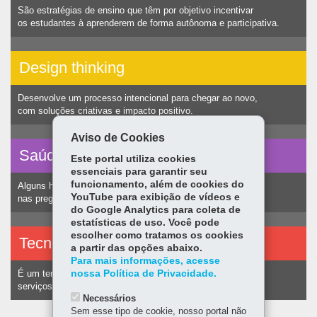
São estratégias de ensino que têm por objetivo incentivar
os estudantes à aprenderem de forma autônoma e participativa.
Design thinking
Desenvolve um processo intencional para chegar ao novo,
com soluções criativas e impacto positivo.
Aviso de Cookies
Saúde vocal
Este portal utiliza cookies
essenciais para garantir seu
funcionamento, além de cookies do
Alguns hábitos humanos podem ocasionar nódulos
YouTube para exibição de vídeos e
nas pregas vocais e consequentemente alteração na voz.
do Google Analytics para coleta de
estatísticas de uso. Você pode
escolher como tratamos os cookies
Tecnologias assistivas
a partir das opções abaixo.
Para mais informações, acesse
nossa Política de Privacidade.
É um termo utilizado para identificar recursos e
serviços voltados a pessoas com deficiência.
Necessários
Sem esse tipo de cookie, nosso portal não