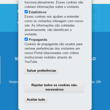
funciona plenamente. Esses cookies não
coletam informações sobre o visitante.
DENUNCIE CORRUPÇÃO
Estatísticos
Esses cookies nos ajudam a entender
como os visitantes interagem com nosso
OUVIDORIA
site. As informações são coletadas
anonimamente, não identificam o
visitante.
Navegação
Propaganda
Cookies de propaganda são usados para
principal
rastrear preferências dos visitantes em
nosso Portal relacionadas com vídeos
institucionais exibidos através do
SECRETARIA DE ESTADO DA EDUCAÇÃO
YouTube.
Av. Presidente Kennedy, 2511 - Guaíra
Salvar preferências
80610-011
-
Curitiba
-
PR
MAPA
41 3340-1500
Horário de atendimento: de segunda a sexta-feira, das 8h às 18h
Rejeitar todos os cookies não-
necessários
Aceitar tudo
Withdraw consent