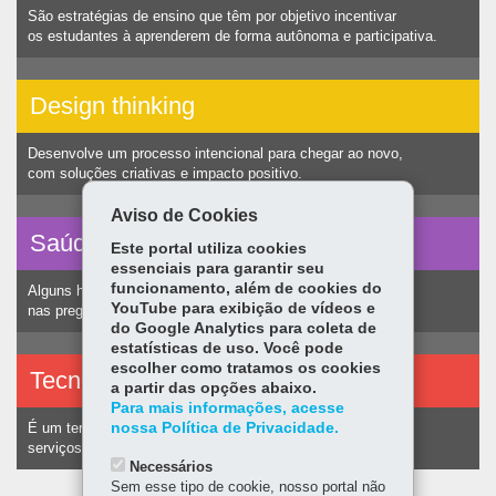
São estratégias de ensino que têm por objetivo incentivar
os estudantes à aprenderem de forma autônoma e participativa.
Design thinking
Desenvolve um processo intencional para chegar ao novo,
com soluções criativas e impacto positivo.
Aviso de Cookies
Saúde vocal
Este portal utiliza cookies
essenciais para garantir seu
funcionamento, além de cookies do
Alguns hábitos humanos podem ocasionar nódulos
YouTube para exibição de vídeos e
nas pregas vocais e consequentemente alteração na voz.
do Google Analytics para coleta de
estatísticas de uso. Você pode
escolher como tratamos os cookies
Tecnologias assistivas
a partir das opções abaixo.
Para mais informações, acesse
nossa Política de Privacidade.
É um termo utilizado para identificar recursos e
serviços voltados a pessoas com deficiência.
Necessários
Sem esse tipo de cookie, nosso portal não