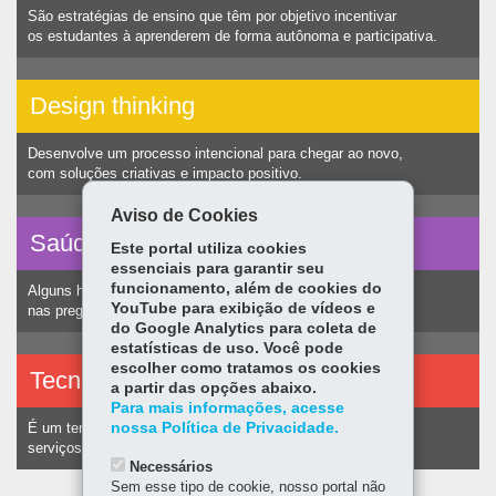
São estratégias de ensino que têm por objetivo incentivar
os estudantes à aprenderem de forma autônoma e participativa.
Design thinking
Desenvolve um processo intencional para chegar ao novo,
com soluções criativas e impacto positivo.
Aviso de Cookies
Saúde vocal
Este portal utiliza cookies
essenciais para garantir seu
funcionamento, além de cookies do
Alguns hábitos humanos podem ocasionar nódulos
YouTube para exibição de vídeos e
nas pregas vocais e consequentemente alteração na voz.
do Google Analytics para coleta de
estatísticas de uso. Você pode
escolher como tratamos os cookies
Tecnologias assistivas
a partir das opções abaixo.
Para mais informações, acesse
nossa Política de Privacidade.
É um termo utilizado para identificar recursos e
serviços voltados a pessoas com deficiência.
Necessários
Sem esse tipo de cookie, nosso portal não