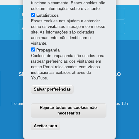
funciona plenamente. Esses cookies não
coletam informações sobre o visitante.
DENUNCIE CORRUPÇÃO
Estatísticos
Esses cookies nos ajudam a entender
como os visitantes interagem com nosso
OUVIDORIA
site. As informações são coletadas
anonimamente, não identificam o
visitante.
Navegação
Propaganda
Cookies de propaganda são usados para
principal
rastrear preferências dos visitantes em
nosso Portal relacionadas com vídeos
institucionais exibidos através do
SECRETARIA DE ESTADO DA EDUCAÇÃO
YouTube.
Av. Presidente Kennedy, 2511 - Guaíra
Salvar preferências
80610-011
-
Curitiba
-
PR
MAPA
41 3340-1500
Horário de atendimento: de segunda a sexta-feira, das 8h às 18h
Rejeitar todos os cookies não-
necessários
Aceitar tudo
Withdraw consent