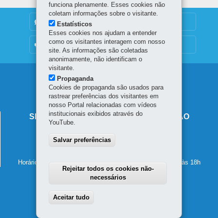
funciona plenamente. Esses cookies não
coletam informações sobre o visitante.
DENUNCIE CORRUPÇÃO
Estatísticos
Esses cookies nos ajudam a entender
como os visitantes interagem com nosso
OUVIDORIA
site. As informações são coletadas
anonimamente, não identificam o
visitante.
Navegação
Propaganda
Cookies de propaganda são usados para
principal
rastrear preferências dos visitantes em
nosso Portal relacionadas com vídeos
institucionais exibidos através do
SECRETARIA DE ESTADO DA EDUCAÇÃO
YouTube.
Av. Presidente Kennedy, 2511 - Guaíra
Salvar preferências
80610-011
-
Curitiba
-
PR
MAPA
41 3340-1500
Horário de atendimento: de segunda a sexta-feira, das 8h às 18h
Rejeitar todos os cookies não-
necessários
Aceitar tudo
Withdraw consent