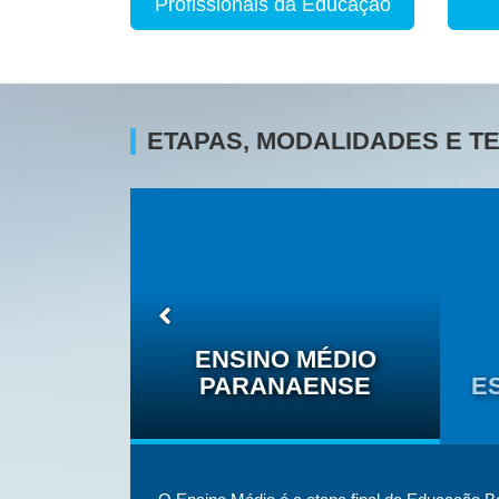
Profissionais da Educação
ETAPAS, MODALIDADES E 
O DAS
ÉTNICO-
ENSINO MÉDIO
IS
PARANAENSE
E