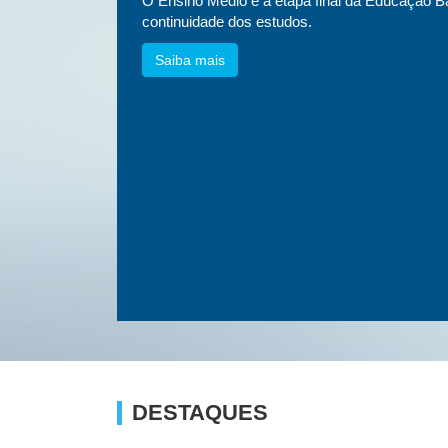
essa
O Ensino Médio é a etapa final da Educação Bá
etnias e
continuidade dos estudos.
Saiba mais
DESTAQUES