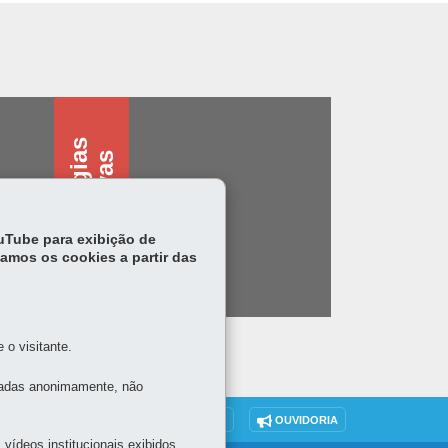
T
e
c
n
o
l
o
g
i
s
a
s
s
i
s
t
i
v
a
a
s
ouTube para exibição de
tamos os cookies a partir das
o visitante.
tadas anonimamente, não
DENUNCIE CORRUPÇÃO
OUVIDORIA
vídeos institucionais exibidos