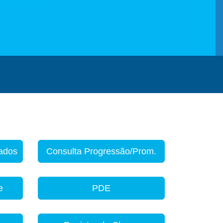
zados
Consulta Progressão/Prom.
e
PDE