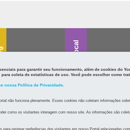
Saúde vocal
g
essenciais para garantir seu funcionamento, além de cookies do Y
 para coleta de estatísticas de uso. Você pode escolher como tra
e nossa Política de Privacidade.
rtal não funciona plenamente. Esses cookies não coletam informações sobre 
der como os visitantes interagem com nosso site. As informações são cole
para rastrear preferências dos visitantes em nosso Portal relacionadas com 