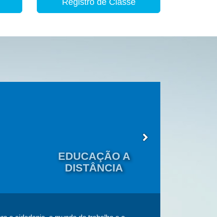
Registro de Classe
EDUCAÇÃO A
EDU
DISTÂNCIA
JOVENS