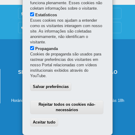
funciona plenamente. Esses cookies não
coletam informações sobre o visitante.
DENUNCIE CORRUPÇÃO
Estatísticos
Esses cookies nos ajudam a entender
como os visitantes interagem com nosso
OUVIDORIA
site. As informações são coletadas
anonimamente, não identificam o
visitante.
Navegação
Propaganda
Cookies de propaganda são usados para
principal
rastrear preferências dos visitantes em
nosso Portal relacionadas com vídeos
institucionais exibidos através do
SECRETARIA DE ESTADO DA EDUCAÇÃO
YouTube.
Av. Presidente Kennedy, 2511 - Guaíra
Salvar preferências
80610-011
-
Curitiba
-
PR
MAPA
41 3340-1500
Horário de atendimento: de segunda a sexta-feira, das 8h às 18h
Rejeitar todos os cookies não-
necessários
Aceitar tudo
Withdraw consent