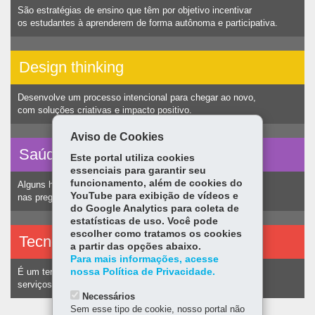
São estratégias de ensino que têm por objetivo incentivar
os estudantes à aprenderem de forma autônoma e participativa.
Design thinking
Desenvolve um processo intencional para chegar ao novo,
com soluções criativas e impacto positivo.
Aviso de Cookies
Saúde vocal
Este portal utiliza cookies
essenciais para garantir seu
funcionamento, além de cookies do
Alguns hábitos humanos podem ocasionar nódulos
YouTube para exibição de vídeos e
nas pregas vocais e consequentemente alteração na voz.
do Google Analytics para coleta de
estatísticas de uso. Você pode
escolher como tratamos os cookies
Tecnologias assistivas
a partir das opções abaixo.
Para mais informações, acesse
nossa Política de Privacidade.
É um termo utilizado para identificar recursos e
serviços voltados a pessoas com deficiência.
Necessários
Sem esse tipo de cookie, nosso portal não