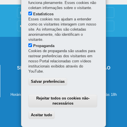
funciona plenamente. Esses cookies não
coletam informações sobre o visitante.
DENUNCIE CORRUPÇÃO
Estatísticos
Esses cookies nos ajudam a entender
como os visitantes interagem com nosso
OUVIDORIA
site. As informações são coletadas
anonimamente, não identificam o
visitante.
Navegação
Propaganda
Cookies de propaganda são usados para
principal
rastrear preferências dos visitantes em
nosso Portal relacionadas com vídeos
institucionais exibidos através do
SECRETARIA DE ESTADO DA EDUCAÇÃO
YouTube.
Av. Presidente Kennedy, 2511 - Guaíra
Salvar preferências
80610-011
-
Curitiba
-
PR
MAPA
41 3340-1500
Horário de atendimento: de segunda a sexta-feira, das 8h às 18h
Rejeitar todos os cookies não-
necessários
Aceitar tudo
Withdraw consent