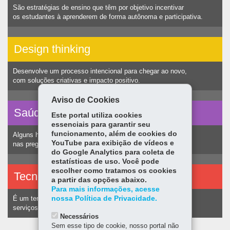
São estratégias de ensino que têm por objetivo incentivar
os estudantes à aprenderem de forma autônoma e participativa.
Design thinking
Desenvolve um processo intencional para chegar ao novo,
com soluções criativas e impacto positivo.
Aviso de Cookies
Saúde vocal
Este portal utiliza cookies
essenciais para garantir seu
funcionamento, além de cookies do
Alguns hábitos humanos podem ocasionar nódulos
YouTube para exibição de vídeos e
nas pregas vocais e consequentemente alteração na voz.
do Google Analytics para coleta de
estatísticas de uso. Você pode
escolher como tratamos os cookies
Tecnologias assistivas
a partir das opções abaixo.
Para mais informações, acesse
nossa Política de Privacidade.
É um termo utilizado para identificar recursos e
serviços voltados a pessoas com deficiência.
Necessários
Sem esse tipo de cookie, nosso portal não